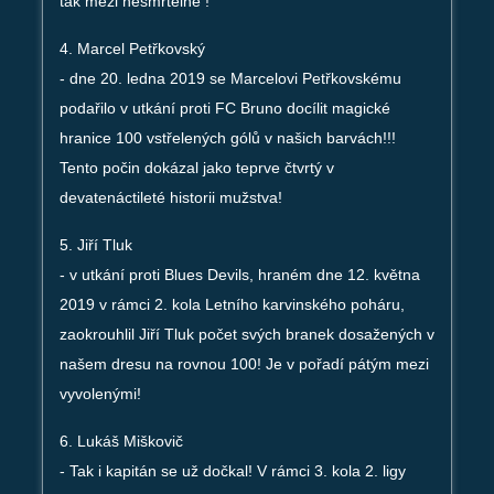
tak mezi nesmrtelné !
4. Marcel Petřkovský
- dne 20. ledna 2019 se Marcelovi Petřkovskému
podařilo v utkání proti FC Bruno docílit magické
hranice 100 vstřelených gólů v našich barvách!!!
Tento počin dokázal jako teprve čtvrtý v
devatenáctileté historii mužstva!
5. Jiří Tluk
- v utkání proti Blues Devils, hraném dne 12. května
2019 v rámci 2. kola Letního karvinského poháru,
zaokrouhlil Jiří Tluk počet svých branek dosažených v
našem dresu na rovnou 100! Je v pořadí pátým mezi
vyvolenými!
6. Lukáš Miškovič
- Tak i kapitán se už dočkal! V rámci 3. kola 2. ligy