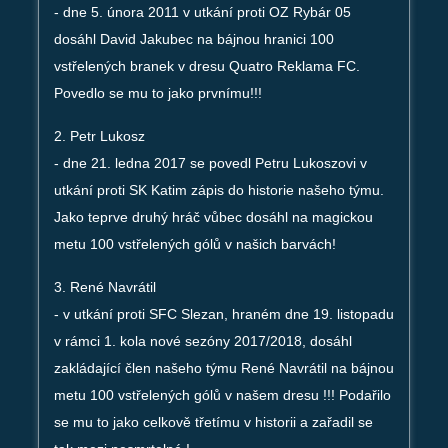
- dne 5. února 2011 v utkání proti OZ Rybár 05
dosáhl David Jakubec na bájnou hranici 100
vstřelených branek v dresu Quatro Reklama FC.
Povedlo se mu to jako prvnímu!!!
2. Petr Lukosz
- dne 21. ledna 2017 se povedl Petru Lukoszovi v
utkání proti SK Katim zápis do historie našeho týmu.
Jako teprve druhý hráč vůbec dosáhl na magickou
metu 100 vstřelených gólů v našich barvách!
3. René Navrátil
- v utkání proti SFC Slezan, hraném dne 19. listopadu
v rámci 1. kola nové sezóny 2017/2018, dosáhl
zakládající člen našeho týmu René Navrátil na bájnou
metu 100 vstřelených gólů v našem dresu !!! Podařilo
se mu to jako celkově třetímu v historii a zařadil se