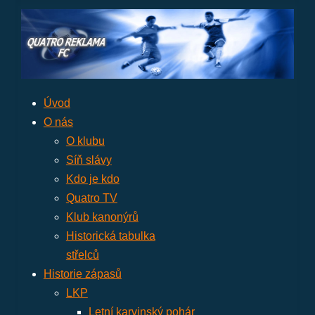
Úvod
O nás
O klubu
Síň slávy
Kdo je kdo
Quatro TV
Klub kanonýrů
Historická tabulka
střelců
Historie zápasů
LKP
Letní karvinský pohár